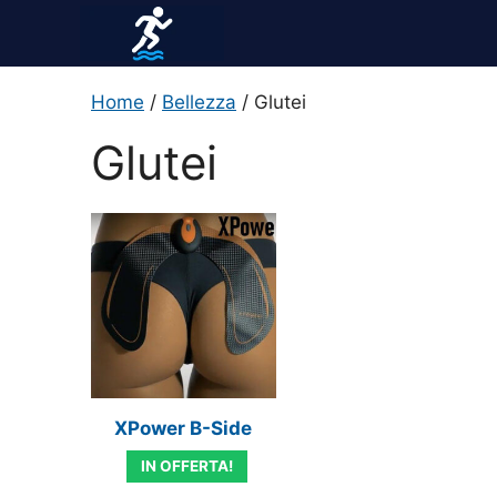
Vai
al
contenuto
Home
/
Bellezza
/ Glutei
Glutei
XPower B-Side
IN OFFERTA!