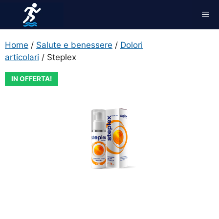
Vai
Me
al
contenuto
Home
/
Salute e benessere
/
Dolori
articolari
/ Steplex
IN OFFERTA!