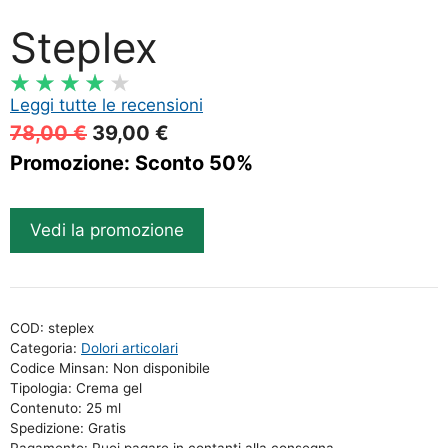
Steplex
Leggi tutte le recensioni
Il
Il
78,00
€
39,00
€
prezzo
prezzo
Promozione: Sconto 50%
originale
attuale
era:
è:
Vedi la promozione
78,00 €.
39,00 €.
COD:
steplex
Categoria:
Dolori articolari
Codice Minsan: Non disponibile
Tipologia: Crema gel
Contenuto: 25 ml
Spedizione: Gratis