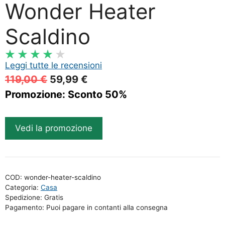
Wonder Heater
Scaldino
Leggi tutte le recensioni
Il
Il
119,00
€
59,99
€
prezzo
prezzo
Promozione: Sconto 50%
originale
attuale
era:
è:
Vedi la promozione
119,00 €.
59,99 €.
COD:
wonder-heater-scaldino
Categoria:
Casa
Spedizione: Gratis
Pagamento: Puoi pagare in contanti alla consegna